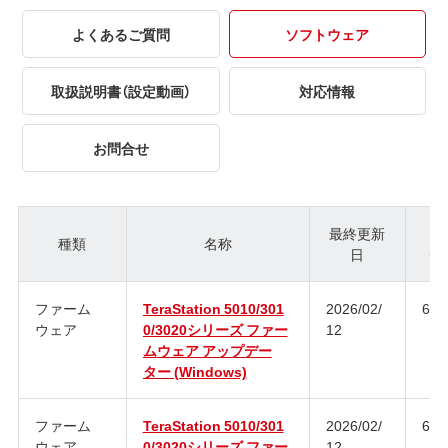
よくあるご質問
ソフトウェア
取扱説明書（設定動画）
対応情報
お問合せ
最終更新
種類
名称
日
ジ
ファーム
TeraStation 5010/301
2026/02/
6.0
ウェア
0/3020シリーズ ファー
12
ムウェア アップデー
ター (Windows)
ファーム
TeraStation 5010/301
2026/02/
6.0
ウェア
0/3020シリーズ ファー
12