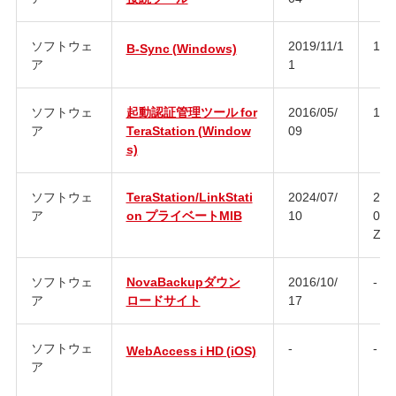
ソフトウェ
2019/11/1
1.0
B-Sync (Windows)
ア
1
ソフトウェ
起動認証管理ツール for
2016/05/
1.0
ア
TeraStation (Window
09
s)
ソフトウェ
TeraStation/LinkStati
2024/07/
202
ア
on プライベートMIB
10
090
Z
ソフトウェ
NovaBackupダウン
2016/10/
-
ア
ロードサイト
17
ソフトウェ
-
-
WebAccess i HD (iOS)
ア