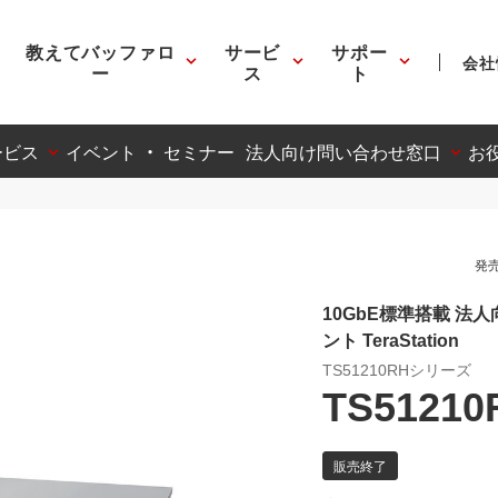
教えてバッファロ
サービ
サポー
会社
ー
ス
ト
ービス
イベント ・ セミナー
法人向け問い合わせ窓口
お
発売
10GbE標準搭載 法人
ント TeraStation
TS51210RHシリーズ
TS51210