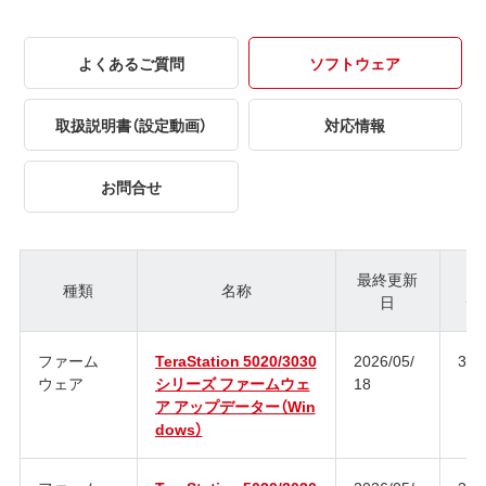
よくあるご質問
ソフトウェア
取扱説明書（設定動画）
対応情報
お問合せ
最終更新
種類
名称
日
ジ
ファーム
TeraStation 5020/3030
2026/05/
3.1
ウェア
シリーズ ファームウェ
18
ア アップデーター（Win
dows）