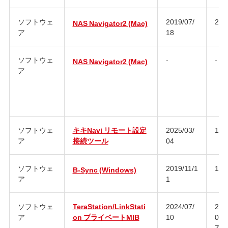
ソフトウェ
2019/07/
2.9
NAS Navigator2 (Mac)
ア
18
ソフトウェ
-
-
NAS Navigator2 (Mac)
ア
ソフトウェ
キキNavi リモート設定
2025/03/
1.0
ア
接続ツール
04
ソフトウェ
2019/11/1
1.0
B-Sync (Windows)
ア
1
ソフトウェ
TeraStation/LinkStati
2024/07/
202
ア
on プライベートMIB
10
090
Z