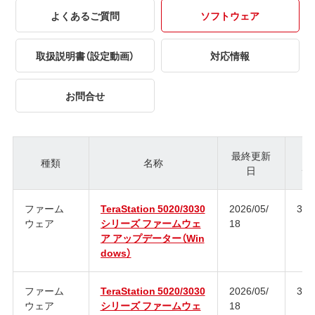
よくあるご質問
ソフトウェア
取扱説明書（設定動画）
対応情報
お問合せ
最終更新
種類
名称
日
ジ
ファーム
TeraStation 5020/3030
2026/05/
3.1
ウェア
シリーズ ファームウェ
18
ア アップデーター（Win
dows）
ファーム
TeraStation 5020/3030
2026/05/
3.1
ウェア
シリーズ ファームウェ
18