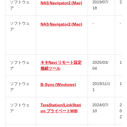
ソフトウェ
2019/07/
2.9
NAS Navigator2 (Mac)
ア
18
ソフトウェ
-
-
NAS Navigator2 (Mac)
ア
ソフトウェ
キキNavi リモート設定
2025/03/
1.0
ア
接続ツール
04
ソフトウェ
2019/11/1
1.0
B-Sync (Windows)
ア
1
ソフトウェ
TeraStation/LinkStati
2024/07/
202
ア
on プライベートMIB
10
090
Z