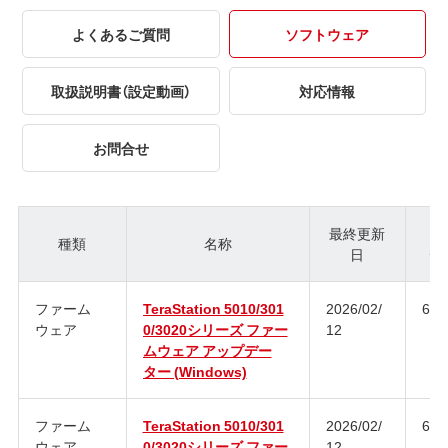
よくあるご質問
ソフトウェア
取扱説明書（設定動画）
対応情報
お問合せ
最終更新
種類
名称
日
ジ
ファーム
TeraStation 5010/301
2026/02/
6.0
ウェア
0/3020シリーズ ファー
12
ムウェア アップデー
ター (Windows)
ファーム
TeraStation 5010/301
2026/02/
6.0
ウェア
0/3020シリーズ ファー
12