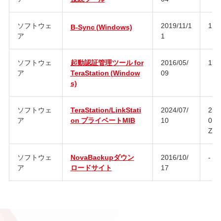
ソフトウェ
2019/11/1
1.0
B-Sync (Windows)
ア
1
ソフトウェ
起動認証管理ツール for
2016/05/
1.0
ア
TeraStation (Window
09
s)
ソフトウェ
TeraStation/LinkStati
2024/07/
202
ア
on プライベートMIB
10
090
Z
ソフトウェ
NovaBackupダウン
2016/10/
-
ア
ロードサイト
17