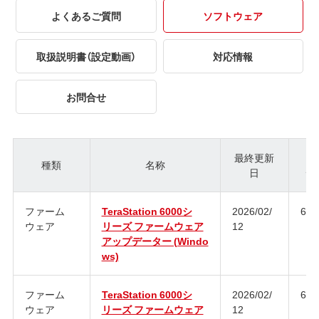
よくあるご質問
ソフトウェア
取扱説明書（設定動画）
対応情報
お問合せ
最終更新
種類
名称
日
ジ
ファーム
TeraStation 6000シ
2026/02/
6.4
ウェア
リーズ ファームウェア
12
アップデーター (Windo
ws)
ファーム
TeraStation 6000シ
2026/02/
6.4
ウェア
リーズ ファームウェア
12