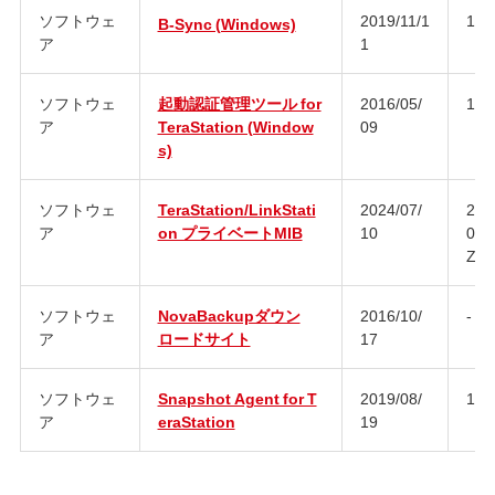
ソフトウェ
2019/11/1
1.0
B-Sync (Windows)
ア
1
ソフトウェ
起動認証管理ツール for
2016/05/
1.0
ア
TeraStation (Window
09
s)
ソフトウェ
TeraStation/LinkStati
2024/07/
202
ア
on プライベートMIB
10
090
Z
ソフトウェ
NovaBackupダウン
2016/10/
-
ア
ロードサイト
17
ソフトウェ
Snapshot Agent for T
2019/08/
1.1.
ア
eraStation
19