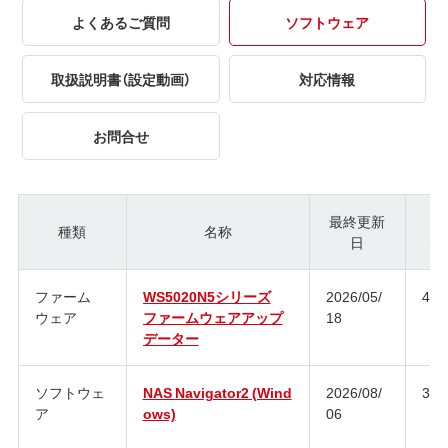
よくあるご質問
ソフトウェア
取扱説明書（設定動画）
対応情報
お問合せ
最終更新
種類
名称
日
ジ
ファーム
WS5020N5シリーズ
2026/05/
4.3
ウェア
ファームウェアアップ
18
データー
ソフトウェ
NAS Navigator2 (Wind
2026/08/
3.1
ア
ows)
06