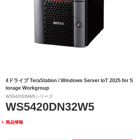
4ドライブ TeraStation / Windows Server IoT 2025 for S
torage Workgroup
WS5420DNW5シリーズ
WS5420DN32W5
商品情報