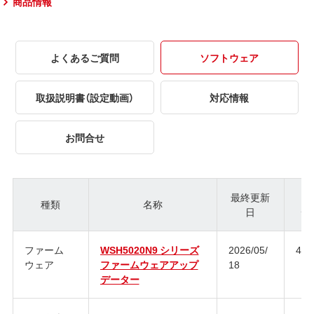
商品情報
よくあるご質問
ソフトウェア
取扱説明書（設定動画）
対応情報
お問合せ
最終更新
種類
名称
日
ジ
ファーム
WSH5020N9 シリーズ
2026/05/
4.3
ウェア
ファームウェアアップ
18
データー