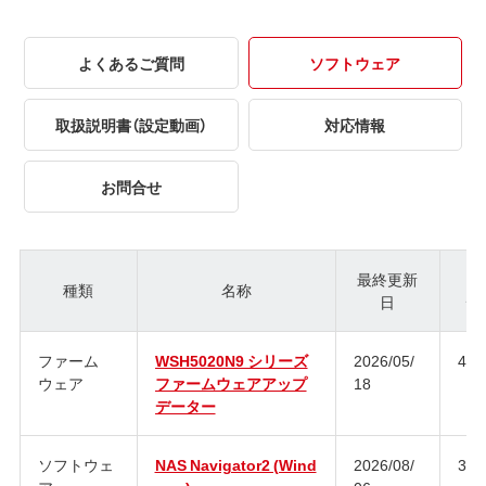
よくあるご質問
ソフトウェア
取扱説明書（設定動画）
対応情報
お問合せ
最終更新
種類
名称
日
ジ
ファーム
WSH5020N9 シリーズ
2026/05/
4.3
ウェア
ファームウェアアップ
18
データー
ソフトウェ
NAS Navigator2 (Wind
2026/08/
3.1