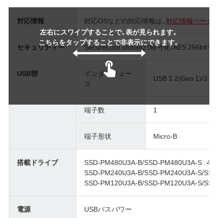
対応情報
対応OSなどの対応情報は、
対応情報ページ
左右にスワイプすることで、表が見られます。
こちらをタップすることで非表示にできます。
セキュリティー
SecureLock Mobile2（暗号化：AES 256b
USB部
インターフェー
USB 3.2(Gen 1)/3.1(G
ス
端子数
1
端子形状
Micro-B
搭載ドライブ
SSD-PM480U3A-B/SSD-PM480U3A-S : 48
SSD-PM240U3A-B/SSD-PM240U3A-S/SSD-
SSD-PM120U3A-B/SSD-PM120U3A-S/SSD-
電源
USBバスパワー