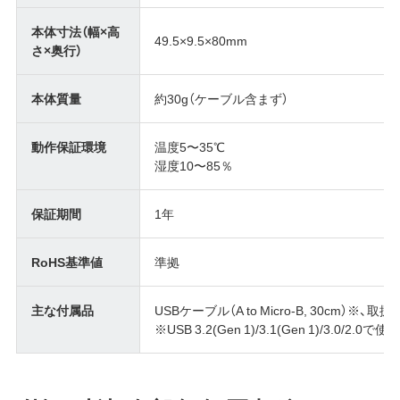
本体寸法（幅×高
49.5×9.5×80mm
さ×奥行）
本体質量
約30g（ケーブル含まず）
動作保証環境
温度5〜35℃
湿度10〜85％
保証期間
1年
RoHS基準値
準拠
主な付属品
USBケーブル（A to Micro-B, 30cm）
※USB 3.2(Gen 1)/3.1(Gen 1)/3.0/2.