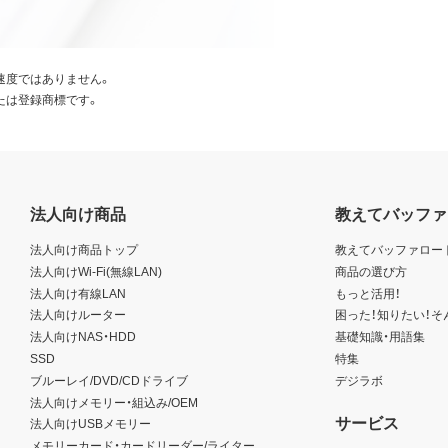
速度ではありません。
たは登録商標です。
法人向け商品
教えてバッファ
法人向け商品トップ
教えてバッファロー
法人向けWi-Fi(無線LAN)
商品の選び方
法人向け有線LAN
もっと活用！
法人向けルーター
困った！知りたい！そ
法人向けNAS・HDD
基礎知識・用語集
SSD
特集
ブルーレイ/DVD/CDドライブ
デジラボ
法人向けメモリー・組込み/OEM
サービス
法人向けUSBメモリー
メモリーカード・カードリーダー/ライター