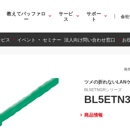
教えてバッファロ
サービ
サポー
会社
ー
ス
ト
ービス
イベント ・ セミナー
法人向け問い合わせ窓口
お
発売
ツメの折れないLANケ
BL5ETNGRシリーズ
BL5ETN
商品情報