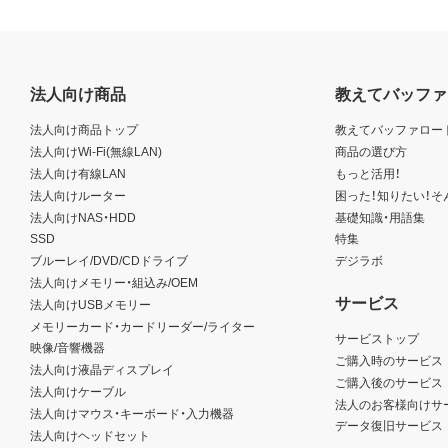
法人向け商品
教えてバッファ
法人向け商品トップ
教えてバッファロー
法人向けWi-Fi(無線LAN)
商品の選び方
法人向け有線LAN
もっと活用！
法人向けルーター
困った！知りたい！そ
法人向けNAS・HDD
基礎知識・用語集
SSD
特集
ブルーレイ/DVD/CDドライブ
デジラボ
法人向けメモリー・組込み/OEM
サービス
法人向けUSBメモリー
メモリーカード・カードリーダー/ライター
サービストップ
映像/音響機器
ご購入時のサービス
法人向け液晶ディスプレイ
ご購入後のサービス
法人向けケーブル
法人のお客様向けサ
法人向けマウス・キーボード・入力機器
データ復旧サービス
法人向けヘッドセット