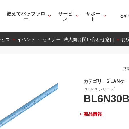
教えてバッファロ
サービ
サポー
会社
ー
ス
ト
ービス
イベント ・ セミナー
法人向け問い合わせ窓口
お
発売
カテゴリー6 LANケ
BL6NBLシリーズ
BL6N30
商品情報