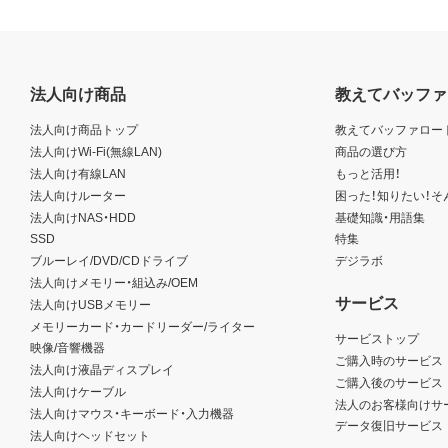
法人向け商品
教えてバッファ
法人向け商品トップ
教えてバッファロー
法人向けWi-Fi(無線LAN)
商品の選び方
法人向け有線LAN
もっと活用！
法人向けルーター
困った！知りたい！そ
法人向けNAS・HDD
基礎知識・用語集
SSD
特集
ブルーレイ/DVD/CDドライブ
デジラボ
法人向けメモリー・組込み/OEM
サービス
法人向けUSBメモリー
メモリーカード・カードリーダー/ライター
サービストップ
映像/音響機器
ご購入時のサービス
法人向け液晶ディスプレイ
ご購入後のサービス
法人向けケーブル
法人のお客様向けサ
法人向けマウス・キーボード・入力機器
データ復旧サービス
法人向けヘッドセット