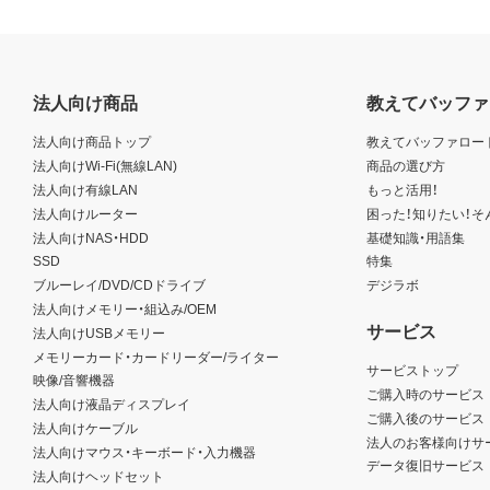
法人向け商品
教えてバッファ
法人向け商品トップ
教えてバッファロー
法人向けWi-Fi(無線LAN)
商品の選び方
法人向け有線LAN
もっと活用！
法人向けルーター
困った！知りたい！そ
法人向けNAS・HDD
基礎知識・用語集
SSD
特集
ブルーレイ/DVD/CDドライブ
デジラボ
法人向けメモリー・組込み/OEM
サービス
法人向けUSBメモリー
メモリーカード・カードリーダー/ライター
サービストップ
映像/音響機器
ご購入時のサービス
法人向け液晶ディスプレイ
ご購入後のサービス
法人向けケーブル
法人のお客様向けサ
法人向けマウス・キーボード・入力機器
データ復旧サービス
法人向けヘッドセット