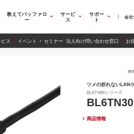
教えてバッファロ
サービ
サポー
会社
ー
ス
ト
ービス
イベント ・ セミナー
法人向け問い合わせ窓口
お
発売
ツメの折れないLAN
BL6TNBKシリーズ
BL6TN3
商品情報