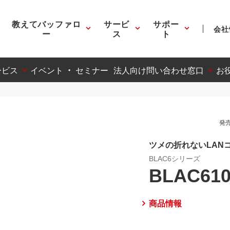
教えてバッファロ
サービ
サポー
会社
ー
ス
ト
ービス
イベント ・ セミナー
法人向け問い合わせ窓口
お
発売
ツメの折れないLAN
BLAC6シリーズ
BLAC61
商品情報