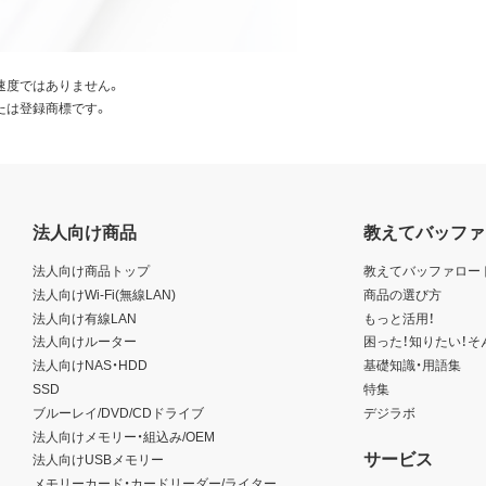
速度ではありません。
たは登録商標です。
法人向け商品
教えてバッファ
法人向け商品トップ
教えてバッファロー
法人向けWi-Fi(無線LAN)
商品の選び方
法人向け有線LAN
もっと活用！
法人向けルーター
困った！知りたい！そ
法人向けNAS・HDD
基礎知識・用語集
SSD
特集
ブルーレイ/DVD/CDドライブ
デジラボ
法人向けメモリー・組込み/OEM
サービス
法人向けUSBメモリー
メモリーカード・カードリーダー/ライター