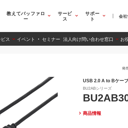
教えてバッファロ
サービ
サポー
会社
ー
ス
ト
ービス
イベント ・ セミナー
法人向け問い合わせ窓口
お
発売
USB 2.0 A to Bケー
BU2ABシリーズ
BU2AB3
商品情報