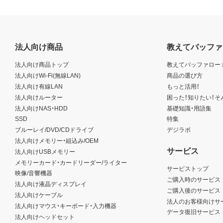
法人向け商品
教えてバッファ
法人向け商品トップ
教えてバッファロー
法人向けWi-Fi(無線LAN)
商品の選び方
法人向け有線LAN
もっと活用！
法人向けルーター
困った！知りたい！そ
法人向けNAS・HDD
基礎知識・用語集
SSD
特集
ブルーレイ/DVD/CDドライブ
デジラボ
法人向けメモリー・組込み/OEM
サービス
法人向けUSBメモリー
メモリーカード・カードリーダー/ライター
サービストップ
映像/音響機器
ご購入時のサービス
法人向け液晶ディスプレイ
ご購入後のサービス
法人向けケーブル
法人のお客様向けサ
法人向けマウス・キーボード・入力機器
データ復旧サービス
法人向けヘッドセット