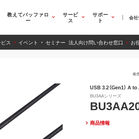
教えてバッファロ
サービ
サポー
会社
ー
ス
ト
ービス
イベント ・ セミナー
法人向け問い合わせ窓口
お
発売
USB 3.2（Gen1） A
BU3AAシリーズ
BU3AA2
商品情報