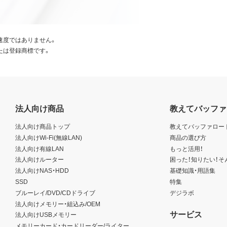
速度ではありません。
たは登録商標です。
法人向け商品
教えてバッファ
法人向け商品トップ
教えてバッファロー
法人向けWi-Fi(無線LAN)
商品の選び方
法人向け有線LAN
もっと活用！
法人向けルーター
困った！知りたい！そ
法人向けNAS・HDD
基礎知識・用語集
SSD
特集
ブルーレイ/DVD/CDドライブ
デジラボ
法人向けメモリー・組込み/OEM
サービス
法人向けUSBメモリー
メモリーカード・カードリーダー/ライター