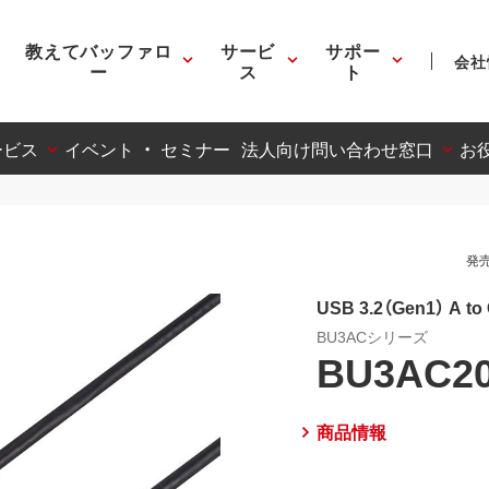
教えてバッファロ
サービ
サポー
会社
ー
ス
ト
ービス
イベント ・ セミナー
法人向け問い合わせ窓口
お
発売
USB 3.2（Gen1） A 
BU3ACシリーズ
BU3AC2
商品情報