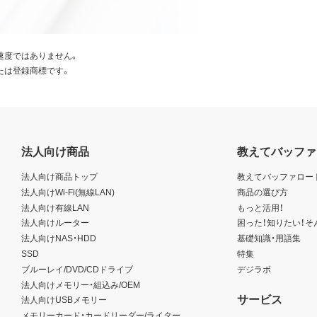
速度ではありません。
たは登録商標です。
法人向け商品
教えてバッファ
法人向け商品トップ
教えてバッファロー
法人向けWi-Fi(無線LAN)
商品の選び方
法人向け有線LAN
もっと活用！
法人向けルーター
困った！知りたい！そ
法人向けNAS・HDD
基礎知識・用語集
SSD
特集
ブルーレイ/DVD/CDドライブ
デジラボ
法人向けメモリー・組込み/OEM
サービス
法人向けUSBメモリー
メモリーカード・カードリーダー/ライター