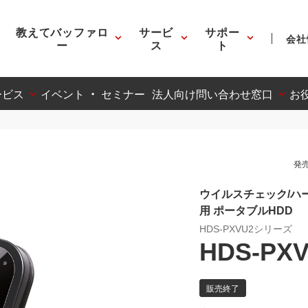
教えてバッファロ
サービ
サポー
会社
ー
ス
ト
ービス
イベント ・ セミナー
法人向け問い合わせ窓口
お
発売
ウイルスチェック/ハー
用 ポータブルHDD
HDS-PXVU2シリーズ
HDS-PXV