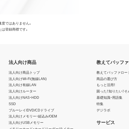
速度ではありません。
たは登録商標です。
法人向け商品
教えてバッファ
法人向け商品トップ
教えてバッファロー
法人向けWi-Fi(無線LAN)
商品の選び方
法人向け有線LAN
もっと活用！
法人向けルーター
困った！知りたい！そ
法人向けNAS・HDD
基礎知識・用語集
SSD
特集
ブルーレイ/DVD/CDドライブ
デジラボ
法人向けメモリー・組込み/OEM
サービス
法人向けUSBメモリー
メモリーカード・カードリーダー/ライター