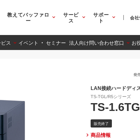
教えてバッファロ
サービ
サポー
会社
ー
ス
ト
ービス
イベント ・ セミナー
法人向け問い合わせ窓口
お
発売
LAN接続ハードディスク T
TS-TGL/R5シリーズ
TS-1.6TG
商品情報