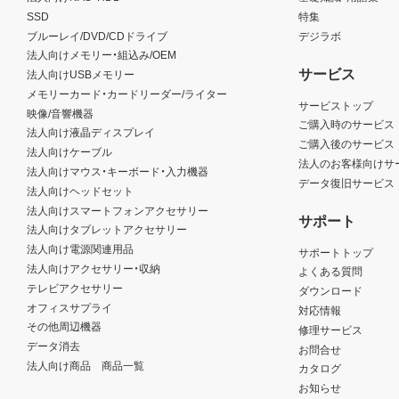
SSD
特集
ブルーレイ/DVD/CDドライブ
デジラボ
法人向けメモリー・組込み/OEM
サービス
法人向けUSBメモリー
メモリーカード・カードリーダー/ライター
サービストップ
映像/音響機器
ご購入時のサービス
法人向け液晶ディスプレイ
ご購入後のサービス
法人向けケーブル
法人のお客様向けサ
法人向けマウス・キーボード・入力機器
データ復旧サービス
法人向けヘッドセット
法人向けスマートフォンアクセサリー
サポート
法人向けタブレットアクセサリー
法人向け電源関連用品
サポートトップ
法人向けアクセサリー・収納
よくある質問
テレビアクセサリー
ダウンロード
オフィスサプライ
対応情報
その他周辺機器
修理サービス
データ消去
お問合せ
法人向け商品 商品一覧
カタログ
お知らせ