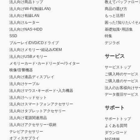
法人向け商品トップ
教えてバッファロー
法人向けWi-Fi(無線LAN)
商品の選び方
法人向け有線LAN
もっと活用！
法人向けルーター
困った！知りたい！そ
法人向けNAS・HDD
基礎知識・用語集
SSD
特集
ブルーレイ/DVD/CDドライブ
デジラボ
法人向けメモリー・組込み/OEM
サービス
法人向けUSBメモリー
メモリーカード・カードリーダー/ライター
サービストップ
映像/音響機器
ご購入時のサービス
法人向け液晶ディスプレイ
ご購入後のサービス
法人向けケーブル
法人のお客様向けサ
法人向けマウス・キーボード・入力機器
データ復旧サービス
法人向けヘッドセット
法人向けスマートフォンアクセサリー
サポート
法人向けタブレットアクセサリー
法人向け電源関連用品
サポートトップ
法人向けアクセサリー・収納
よくある質問
テレビアクセサリー
ダウンロード
オフィスサプライ
対応情報