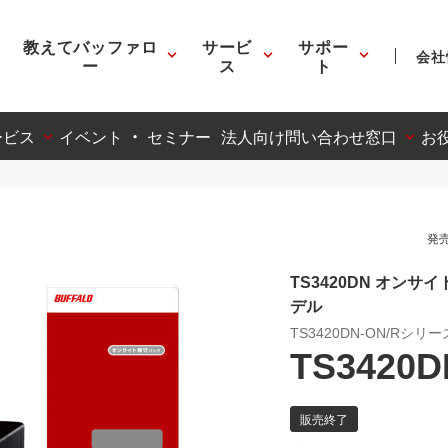
教えてバッファロ
サービ
サポー
会社
ー
ス
ト
ービス
イベント ・ セミナー
法人向け問い合わせ窓口
お
発売
TS3420DN オン
デル
TS3420DN-ON/Rシリー
TS3420D