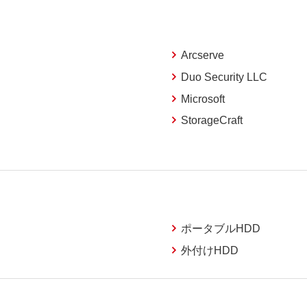
Arcserve
Duo Security LLC
Microsoft
StorageCraft
ポータブルHDD
外付けHDD