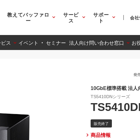
教えてバッファロ
サービ
サポー
会社
ー
ス
ト
ービス
イベント ・ セミナー
法人向け問い合わせ窓口
お
発売
10GbE標準搭載 法人向け
TS5410DNシリーズ
TS5410D
商品情報