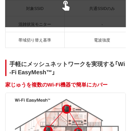
対象SSID
共通SSIDのみ
混雑状況モニター
-
帯域切り替え基準
電波強度
手軽にメッシュネットワークを実現する「Wi
-Fi EasyMesh™」
家じゅうを複数のWi-Fi機器で簡単にカバー