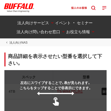
法人向けサービス
イベント ・ セミナー
法人向け問い合わせ窓口
お役立ち情報
法人向けNAS
商品詳細を表示させたい型番を選択して下
さい。
スペック
型番
左右にスワイプすることで、表が見られます。
こちらをタップすることで非表示にできます。
4TB
TS-WX4.0TL/R1
販売