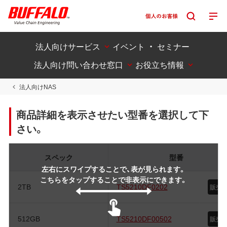
法人向けサービス
イベント ・ セミナー
法人向け問い合わせ窓口
お役立ち情報
法人向けNAS
商品詳細を表示させたい型番を選択して下
さい。
スペック
型番
左右にスワイプすることで、表が見られます。
こちらをタップすることで非表示にできます。
2TB
TS5210DF0202
販売
512GB
TS5210DF00502
販売