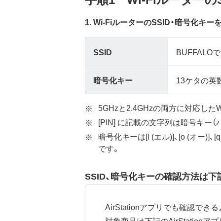
1. Wi-FiルーターのSSID・暗号化
SSID
BUFFAL
暗号化キー
13ケタの英
5GHzと2.4GHzの両方に対応した
[PIN] に記載の文字列は暗号キー
暗号化キーは[l (エル)]、[o (オー)
です。
SSID、暗号化キーの確認方法は
AirStationアプリでも確認で
対象商品は下記のAirStation