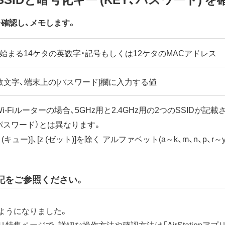
キーを確認し、メモします。
Oで始まる14ケタの英数字・記号もしくは12ケタのMACアドレス
数文字、端末上の[パスワード]欄に入力する値
Wi-Fiルーターの場合、5GHz用と2.4GHz用の2つのSSIDが記
（パスワード）とは異なります。
]、[q (キュー)]、[z (ゼット)]を除く アルファベット(a～k、m、n、
下記をご参照ください。
きるようになりました。
アプリ特集ページで、詳細な操作方法や確認方法は「AirStation