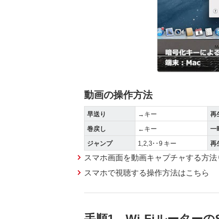
動画の操作方法
早送り
→キー
再
巻戻し
←キー
一
ジャンプ
1,2,3･･9 キー
再
スマホ画面を動画キャプチャする方法（
スマホで視聴する操作方法はこちら
手順1 Wi-Fiルーターの