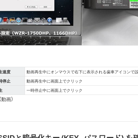
生速度
動画再生中にオンマウスで右下に表示される歯車アイコンで
時停止
動画再生中に画面上でクリック
生
一時停止中に画面上でクリック
動画）
SSIDと暗号化キー (KEY、パスワード) 