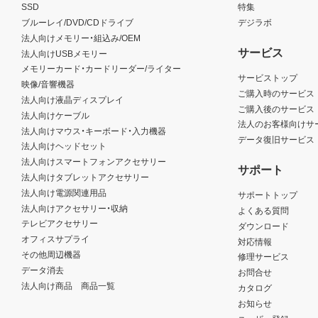
SSD
特集
ブルーレイ/DVD/CDドライブ
デジラボ
法人向けメモリー・組込み/OEM
サービス
法人向けUSBメモリー
メモリーカード・カードリーダー/ライター
サービストップ
映像/音響機器
ご購入時のサービス
法人向け液晶ディスプレイ
ご購入後のサービス
法人向けケーブル
法人のお客様向けサ
法人向けマウス・キーボード・入力機器
データ復旧サービス
法人向けヘッドセット
法人向けスマートフォンアクセサリー
サポート
法人向けタブレットアクセサリー
法人向け電源関連用品
サポートトップ
法人向けアクセサリー・収納
よくある質問
テレビアクセサリー
ダウンロード
オフィスサプライ
対応情報
その他周辺機器
修理サービス
データ消去
お問合せ
法人向け商品 商品一覧
カタログ
お知らせ