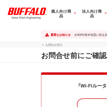
個人向け商
法人向け商
品
品
重要なお知らせ
令和8年熊本地震に係る
お問合せ窓口
お問合せ前にご確認
「Wi-Fiル