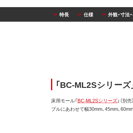
特長
仕様
外観・寸法
「BC-ML2Sシリー
床用モール「
BC-ML2Sシリーズ
」（別
ブルにあわせて幅30mm、45mm、60