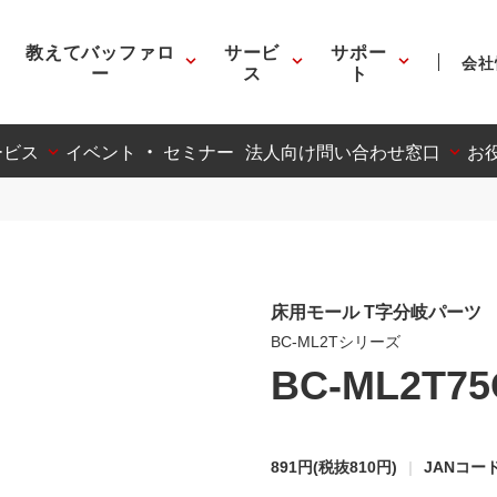
教えてバッファロ
サービ
サポー
会社
ー
ス
ト
ービス
イベント ・ セミナー
法人向け問い合わせ窓口
お
床用モール T字分岐パーツ
BC-ML2Tシリーズ
BC-ML2T7
891円
(税抜810円)
JANコード: