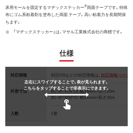
®
床用モールを固定するマヂックステッカー
両面テープです。特殊
布にゴム系粘着剤を塗布した両面 テープ。高い粘着力を長期間保
ちます。
「マヂックステッカー」は、マサル工業株式会社の商標です。
仕様
対応情報
対応OSなどの対応情報は、
対応情報ページ
左右にスワイプすることで、表が見られます。
こちらをタップすることで非表示にできます。
外形寸法
BC-MTMSP18：幅18mm×長さ20m
BC-MTMSP25：幅25mm×長さ20m
入数
1巻