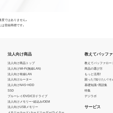
速度ではありません。
たは登録商標です。
法人向け商品
教えてバッファ
法人向け商品トップ
教えてバッファロー
法人向けWi-Fi(無線LAN)
商品の選び方
法人向け有線LAN
もっと活用！
法人向けルーター
困った！知りたい！そ
法人向けNAS・HDD
基礎知識・用語集
SSD
特集
ブルーレイ/DVD/CDドライブ
デジラボ
法人向けメモリー・組込み/OEM
サービス
法人向けUSBメモリー
メモリーカード・カードリーダー/ライター