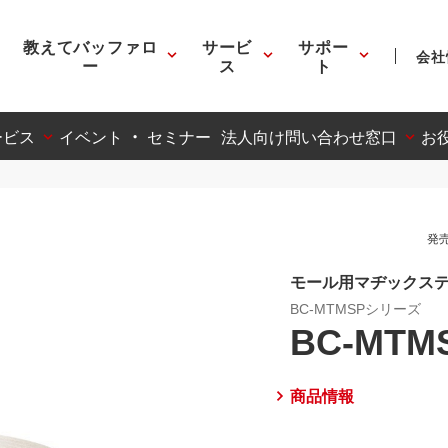
教えてバッファロ
サービ
サポー
会社
ー
ス
ト
ービス
イベント ・ セミナー
法人向け問い合わせ窓口
お
発売
モール用マヂックステ
BC-MTMSPシリーズ
BC-MTM
商品情報