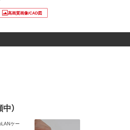
高画質画像/CAD図
願中）
LANケー