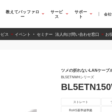
教えてバッファロ
サービ
サポー
会社
ー
ス
ト
ービス
イベント ・ セミナー
法人向け問い合わせ窓口
お
ツメの折れないLANケーブル
BL5ETNWHシリーズ
BL5ETN15
ストレート
RoHS基準値準拠