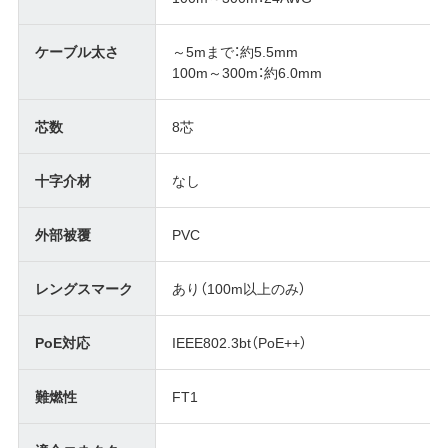
ケーブル太さ
～5mまで：約5.5mm
100m～300m：約6.0mm
芯数
8芯
十字介材
なし
外部被覆
PVC
レングスマーク
あり（100m以上のみ）
PoE対応
IEEE802.3bt（PoE++）
難燃性
FT1