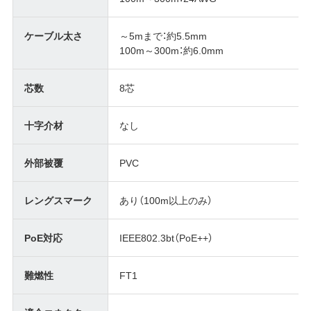
ケーブル太さ
～5mまで：約5.5mm
100m～300m：約6.0mm
芯数
8芯
十字介材
なし
外部被覆
PVC
レングスマーク
あり（100m以上のみ）
PoE対応
IEEE802.3bt（PoE++）
難燃性
FT1