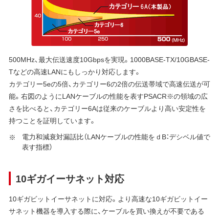
500MHz、最大伝送速度10Gbpsを実現。1000BASE-TX/10GBASE-
Tなどの高速LANにもしっかり対応します。
カテゴリー5eの5倍、カテゴリー6の2倍の伝送帯域で高速伝送が可
能。右図のようにLANケーブルの性能を表すPSACR※の領域の広
さを比べると、カテゴリー6Aは従来のケーブルより高い安定性を
持つことを証明しています。
電力和減衰対漏話比（LANケーブルの性能をｄB：デシベル値で
表す指標）
10ギガイーサネット対応
10ギガビットイーサネットに対応。より高速な10ギガビットイー
サネット機器を導入する際に、ケーブルを買い換えが不要である