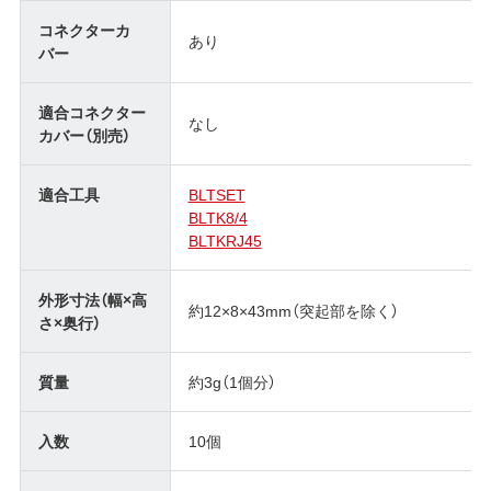
コネクターカ
あり
バー
適合コネクター
なし
カバー（別売）
適合工具
BLTSET
BLTK8/4
BLTKRJ45
外形寸法（幅×高
約12×8×43mm（突起部を除く）
さ×奥行）
質量
約3g（1個分）
入数
10個