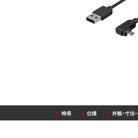
特長
仕様
外観・寸法