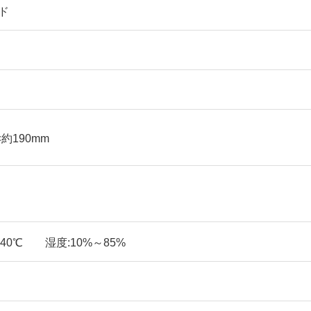
ド
×約190mm
～40℃ 湿度:10%～85%