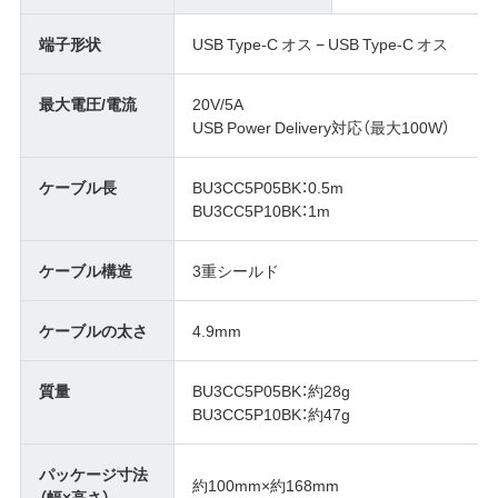
端子形状
USB Type-C オス − USB Type-C オス
最大電圧/電流
20V/5A
USB Power Delivery対応（最大100W）
ケーブル長
BU3CC5P05BK：0.5m
BU3CC5P10BK：1m
ケーブル構造
3重シールド
ケーブルの太さ
4.9mm
質量
BU3CC5P05BK：約28g
BU3CC5P10BK：約47g
パッケージ寸法
約100mm×約168mm
（幅×高さ）