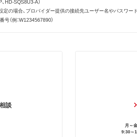
、HD-SQS8U3-A）
ット設定の場合、プロバイダー提供の接続先ユーザー名やパスワー
（例：W1234567890）
相談
月～金
9:30～1