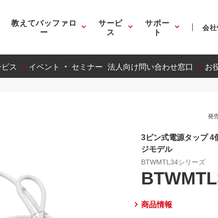
教えてバッファロ
サービ
サポー
会社
ー
ス
ト
ービス
イベント ・ セミナー
法人向け問い合わせ窓口
お
発売
3ピン式電源タップ 4
ジモデル
BTWMTL34シリーズ
BTWMTL
商品情報