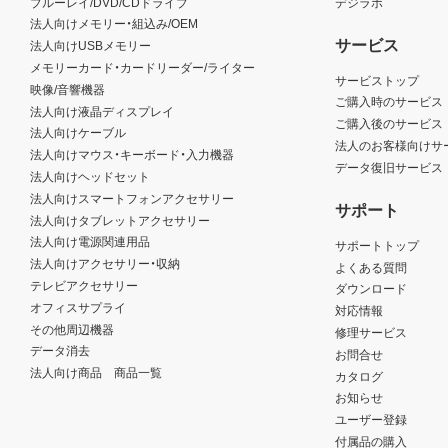
ブルーレイ/DVD/CDドライブ
デジラボ
法人向けメモリー・組込み/OEM
サービス
法人向けUSBメモリー
メモリーカード・カードリーダー/ライター
サービストップ
映像/音響機器
ご購入時のサービス
法人向け液晶ディスプレイ
ご購入後のサービス
法人向けケーブル
法人のお客様向けサ
法人向けマウス・キーボード・入力機器
データ復旧サービス
法人向けヘッドセット
法人向けスマートフォンアクセサリー
サポート
法人向けタブレットアクセサリー
法人向け電源関連用品
サポートトップ
法人向けアクセサリー・収納
よくある質問
テレビアクセサリー
ダウンロード
オフィスサプライ
対応情報
その他周辺機器
修理サービス
データ消去
お問合せ
法人向け商品 商品一覧
カタログ
お知らせ
ユーザー登録
付属品の購入