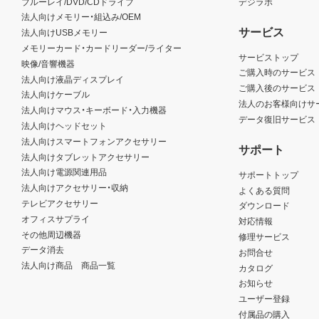
ブルーレイ/DVD/CDドライブ
デジラボ
法人向けメモリー・組込み/OEM
サービス
法人向けUSBメモリー
メモリーカード・カードリーダー/ライター
サービストップ
映像/音響機器
ご購入時のサービス
法人向け液晶ディスプレイ
ご購入後のサービス
法人向けケーブル
法人のお客様向けサ
法人向けマウス・キーボード・入力機器
データ復旧サービス
法人向けヘッドセット
法人向けスマートフォンアクセサリー
サポート
法人向けタブレットアクセサリー
法人向け電源関連用品
サポートトップ
法人向けアクセサリー・収納
よくある質問
テレビアクセサリー
ダウンロード
オフィスサプライ
対応情報
その他周辺機器
修理サービス
データ消去
お問合せ
法人向け商品 商品一覧
カタログ
お知らせ
ユーザー登録
付属品の購入