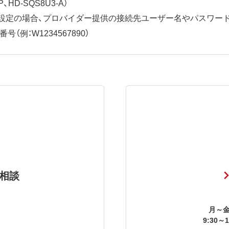
、HD-SQS8U3-A）
ット設定の場合、プロバイダー提供の接続先ユーザー名やパスワー
（例：W1234567890）
相談
月～金
9:30～1