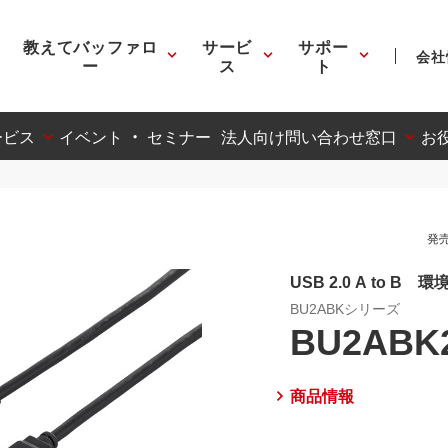
教えてバッファロ
サービ
サポー
会社
ー
ス
ト
ービス
イベント ・ セミナー
法人向け問い合わせ窓口
お
発売
USB 2.0 A to 
BU2ABKシリーズ
BU2ABK
商品情報