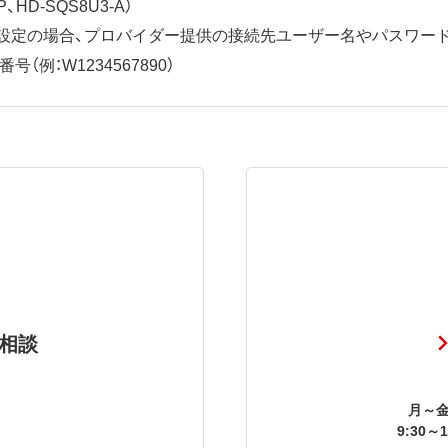
、HD-SQS8U3-A）
ット設定の場合、プロバイダー提供の接続先ユーザー名やパスワー
（例：W1234567890）
相談
月～金
9:30～1