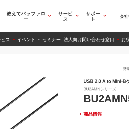
教えてバッファロ
サービ
サポー
会社
ー
ス
ト
ービス
イベント ・ セミナー
法人向け問い合わせ窓口
お
発売
USB 2.0 A to Mini
BU2AMNシリーズ
BU2AMN
商品情報