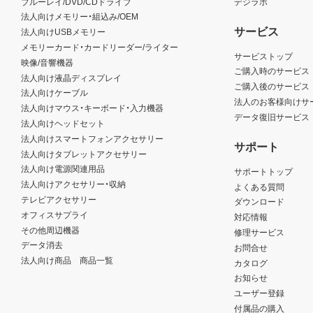
ブルーレイ/DVD/CDドライブ
デジラボ
法人向けメモリー・組込み/OEM
サービス
法人向けUSBメモリー
メモリーカード・カードリーダー/ライター
サービストップ
映像/音響機器
ご購入時のサービス
法人向け液晶ディスプレイ
ご購入後のサービス
法人向けケーブル
法人のお客様向けサ
法人向けマウス・キーボード・入力機器
データ復旧サービス
法人向けヘッドセット
法人向けスマートフォンアクセサリー
サポート
法人向けタブレットアクセサリー
法人向け電源関連用品
サポートトップ
法人向けアクセサリー・収納
よくある質問
テレビアクセサリー
ダウンロード
オフィスサプライ
対応情報
その他周辺機器
修理サービス
データ消去
お問合せ
法人向け商品 商品一覧
カタログ
お知らせ
ユーザー登録
付属品の購入