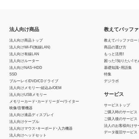
法人向け商品
教えてバッファ
法人向け商品トップ
教えてバッファロー
法人向けWi-Fi(無線LAN)
商品の選び方
法人向け有線LAN
もっと活用！
法人向けルーター
困った！知りたい！そ
法人向けNAS・HDD
基礎知識・用語集
SSD
特集
ブルーレイ/DVD/CDドライブ
デジラボ
法人向けメモリー・組込み/OEM
サービス
法人向けUSBメモリー
メモリーカード・カードリーダー/ライター
サービストップ
映像/音響機器
ご購入時のサービス
法人向け液晶ディスプレイ
ご購入後のサービス
法人向けケーブル
法人のお客様向けサ
法人向けマウス・キーボード・入力機器
データ復旧サービス
法人向けヘッドセット