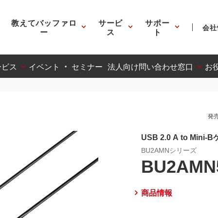
教えてバッファロ
サービ
サポー
会社
ー
ス
ト
ービス
イベント ・ セミナー
法人向け問い合わせ窓口
お
発売
USB 2.0 A to Mini
BU2AMNシリーズ
BU2AMN
商品情報