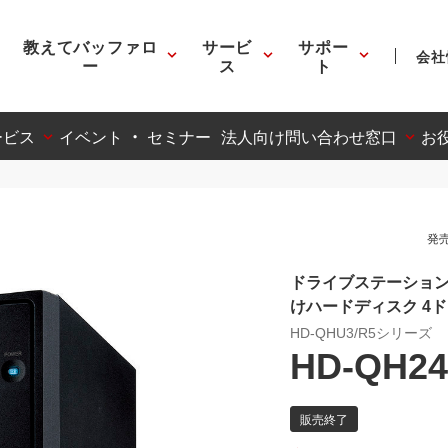
教えてバッファロ
サービ
サポー
会社
ー
ス
ト
ービス
イベント ・ セミナー
法人向け問い合わせ窓口
お
発売
ドライブステーション プ
けハードディスク 4
HD-QHU3/R5シリーズ
HD-QH24