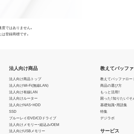
速度ではありません。
たは登録商標です。
法人向け商品
教えてバッファ
法人向け商品トップ
教えてバッファロー
法人向けWi-Fi(無線LAN)
商品の選び方
法人向け有線LAN
もっと活用！
法人向けルーター
困った！知りたい！そ
法人向けNAS・HDD
基礎知識・用語集
SSD
特集
ブルーレイ/DVD/CDドライブ
デジラボ
法人向けメモリー・組込み/OEM
サービス
法人向けUSBメモリー