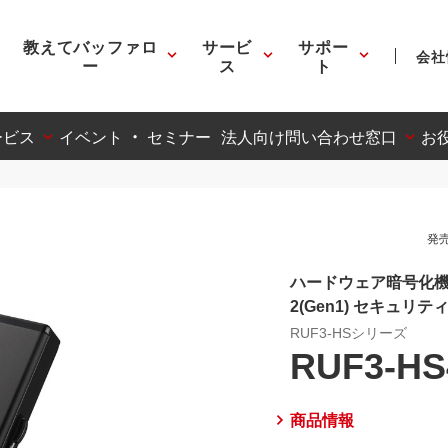
教えてバッファロ
サービ
サポー
会社
ー
ス
ト
ービス
イベント ・ セミナー
法人向け問い合わせ窓口
お
発売
ハードウェア暗号化機能
2(Gen1) セキュリ
RUF3-HSシリーズ
RUF3-H
商品情報