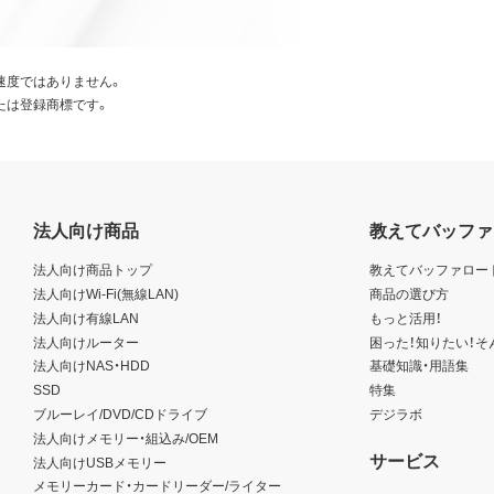
速度ではありません。
たは登録商標です。
法人向け商品
教えてバッファ
法人向け商品トップ
教えてバッファロー
法人向けWi-Fi(無線LAN)
商品の選び方
法人向け有線LAN
もっと活用！
法人向けルーター
困った！知りたい！そ
法人向けNAS・HDD
基礎知識・用語集
SSD
特集
ブルーレイ/DVD/CDドライブ
デジラボ
法人向けメモリー・組込み/OEM
サービス
法人向けUSBメモリー
メモリーカード・カードリーダー/ライター