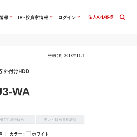
情報
IR・投資家情報
ログイン
発売時期:
2018年11月
0対応 外付けHDD
U3-WA
24時間連続録画
テレビ録画専用設計
6
カラー :
ホワイト