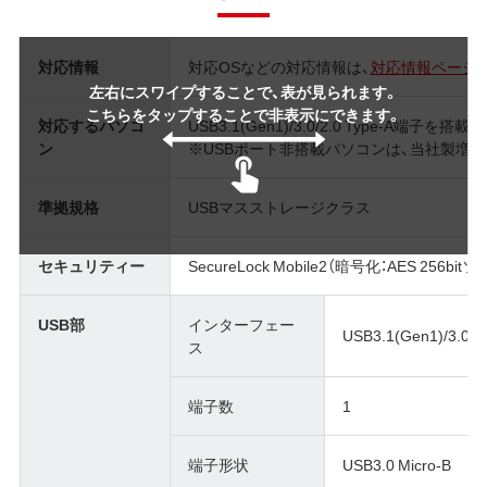
対応情報
対応OSなどの対応情報は、
対応情報ページ
左右にスワイプすることで、表が見られます。
こちらをタップすることで非表示にできます。
対応するパソコ
USB3.1(Gen1)/3.0/2.0 Type-A端子
ン
※USBポート非搭載パソコンは、当社製増
準拠規格
USBマスストレージクラス
セキュリティー
SecureLock Mobile2（暗号化：AES 256b
USB部
インターフェー
USB3.1(Gen1)/3.0/2
ス
端子数
1
端子形状
USB3.0 Micro-B