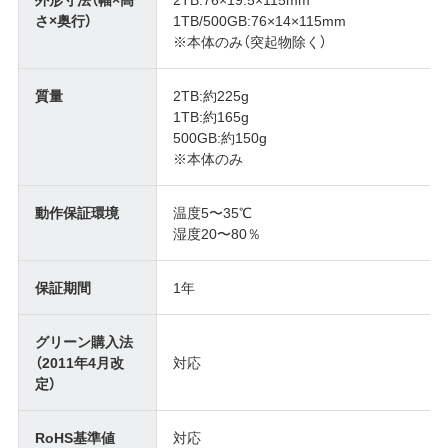
さ×奥行）
1TB/500GB:76×14×115mm
※本体のみ（突起物除く）
質量
2TB:約225g
1TB:約165g
500GB:約150g
※本体のみ
動作保証環境
温度5〜35℃
湿度20〜80％
保証期間
1年
グリーン購入法
（2011年4月改
対応
定）
RoHS基準値
対応