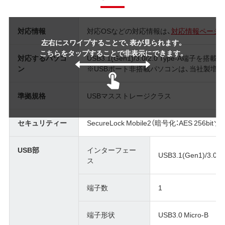
対応情報
対応OSなどの対応情報は、
対応情報ページ
左右にスワイプすることで、表が見られます。
こちらをタップすることで非表示にできます。
対応するパソコ
USB3.1(Gen1)/3.0/2.0 Type-A端子
ン
※USBポート非搭載パソコンは、当社製増
準拠規格
USBマスストレージクラス
セキュリティー
SecureLock Mobile2（暗号化：AES 256b
USB部
インターフェー
USB3.1(Gen1)/3.0/2
ス
端子数
1
端子形状
USB3.0 Micro-B