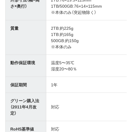
さ×奥行）
1TB/500GB:76×14×115mm
※本体のみ（突起物除く）
質量
2TB:約225g
1TB:約165g
500GB:約150g
※本体のみ
動作保証環境
温度5〜35℃
湿度20〜80％
保証期間
1年
グリーン購入法
（2011年4月改
対応
定）
RoHS基準値
対応