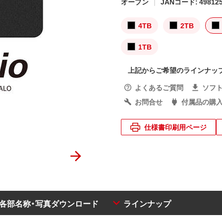
オープン
JANコード: 498125
4TB
2TB
1TB
上記からご希望のラインナッ
よくあるご質問
ソフ
お問合せ
付属品の購
仕様書印刷用ページ
・各部名称・写真ダウンロード
ラインナップ