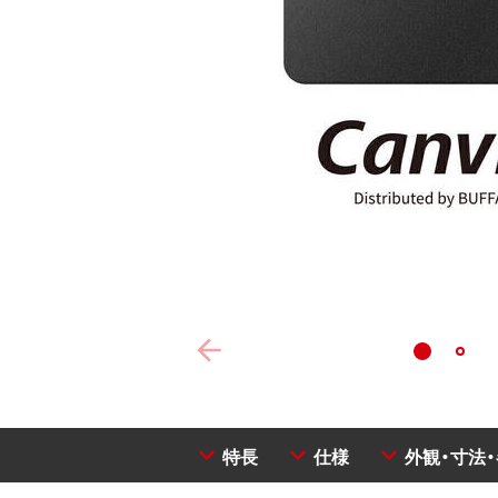
特長
仕様
外観・寸法