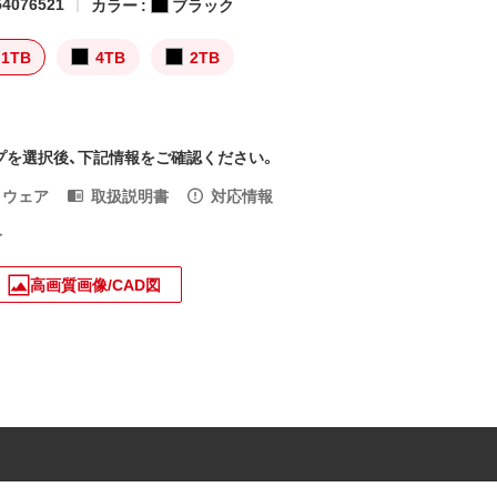
4076521
カラー :
ブラック
1TB
4TB
2TB
プを選択後、下記情報をご確認ください。
トウェア
取扱説明書
対応情報
入
高画質画像/CAD図