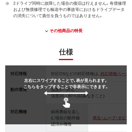
2ドライブ同時に故障した場合の復旧は行えません。有償修理
および無償修理でも輸送中の事故等におけるドライブデータ
の消失について責任を負うものではありません。
その他商品の特長
仕様
対応情報
対応OSなどの対応情報は、
対応情報ページ
左右にスワイプすることで、表が見られます。
こちらをタップすることで非表示にできます。
動作環境
温度5～35℃
湿度20～80％(結露なきこと)
対応機種
録画番組を楽し
む場合の動作確
再生・ムーブ・ダビ
認済み機種