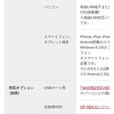
パソコン
有線LAN端子または無線
CPU搭載機）
※無線LAN対応パソ
です。
スマートフォン、
iPhone、iPad、iPad m
タブレット端末
Android搭載のス
Windows 8.1/8タブ
フォン
※スマートフォン、タ
必要です。
※1：iOS 5.1.1以降
※2：Android 2.3以降
対応オプション
USBポート用
「NAS増設対応HD
（別売）
※パソコンとの接続
交換用HDD
OP-HD/LSシリーズ