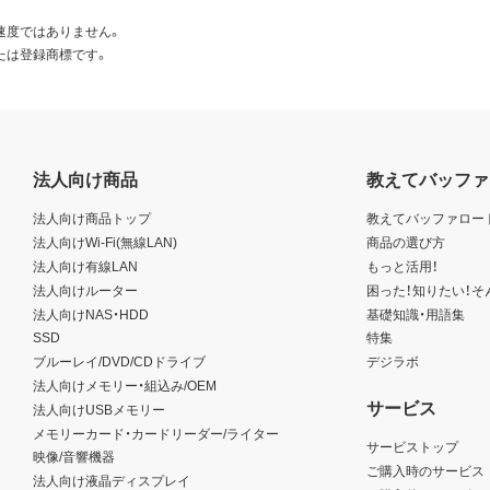
速度ではありません。
たは登録商標です。
法人向け商品
教えてバッファ
法人向け商品トップ
教えてバッファロー
法人向けWi-Fi(無線LAN)
商品の選び方
法人向け有線LAN
もっと活用！
法人向けルーター
困った！知りたい！そ
法人向けNAS・HDD
基礎知識・用語集
SSD
特集
ブルーレイ/DVD/CDドライブ
デジラボ
法人向けメモリー・組込み/OEM
サービス
法人向けUSBメモリー
メモリーカード・カードリーダー/ライター
サービストップ
映像/音響機器
ご購入時のサービス
法人向け液晶ディスプレイ