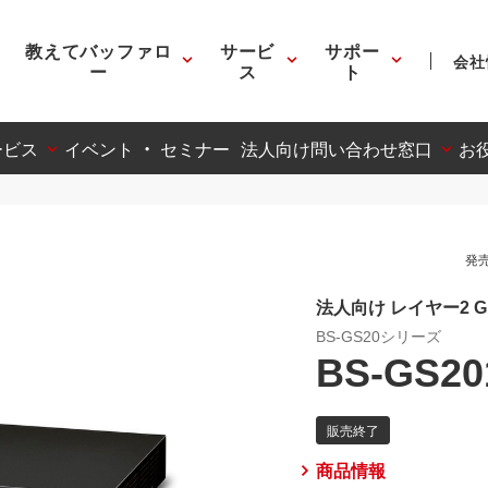
教えてバッファロ
サービ
サポー
会社
ー
ス
ト
ービス
イベント ・ セミナー
法人向け問い合わせ窓口
お
発売
法人向け レイヤー2 G
BS-GS20シリーズ
BS-GS20
商品情報