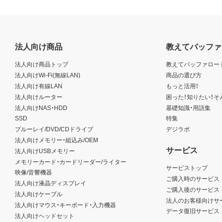
法人向け商品
教えてバッファ
法人向け商品トップ
教えてバッファロー
法人向けWi-Fi(無線LAN)
商品の選び方
法人向け有線LAN
もっと活用！
法人向けルーター
困った！知りたい！そ
法人向けNAS・HDD
基礎知識・用語集
SSD
特集
ブルーレイ/DVD/CDドライブ
デジラボ
法人向けメモリー・組込み/OEM
サービス
法人向けUSBメモリー
メモリーカード・カードリーダー/ライター
サービストップ
映像/音響機器
ご購入時のサービス
法人向け液晶ディスプレイ
ご購入後のサービス
法人向けケーブル
法人のお客様向けサ
法人向けマウス・キーボード・入力機器
データ復旧サービス
法人向けヘッドセット