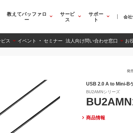
教えてバッファロ
サービ
サポー
会社
ー
ス
ト
ービス
イベント ・ セミナー
法人向け問い合わせ窓口
お
発売
USB 2.0 A to Mini
BU2AMNシリーズ
BU2AMN
商品情報